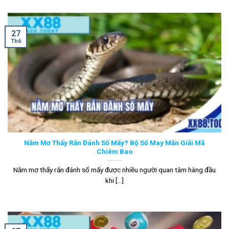
27
Th6
Nằm Mơ Thấy Rắn Đánh Số Mấy? Bộ Số May Mắn Giải Mã
Chiêm Bao
Nằm mơ thấy rắn đánh số mấy được nhiều người quan tâm hàng đầu
khi [...]