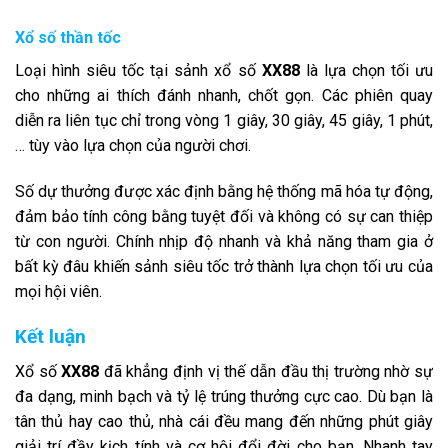
Xổ số thần tốc
Loại hình siêu tốc tại sảnh xổ số
XX88
là lựa chọn tối ưu
cho những ai thích đánh nhanh, chốt gọn. Các phiên quay
diễn ra liên tục chỉ trong vòng 1 giây, 30 giây, 45 giây, 1 phút,
… tùy vào lựa chọn của người chơi.
Số dự thưởng được xác định bằng hệ thống mã hóa tự động,
đảm bảo tính công bằng tuyệt đối và không có sự can thiệp
từ con người. Chính nhịp độ nhanh và khả năng tham gia ở
bất kỳ đâu khiến sảnh siêu tốc trở thành lựa chọn tối ưu của
mọi hội viên.
Kết luận
Xổ số
XX88
đã khẳng định vị thế dẫn đầu thị trường nhờ sự
đa dạng, minh bạch và tỷ lệ trúng thưởng cực cao. Dù bạn là
tân thủ hay cao thủ, nhà cái đều mang đến những phút giây
giải trí đầy kịch tính và cơ hội đổi đời cho bạn. Nhanh tay