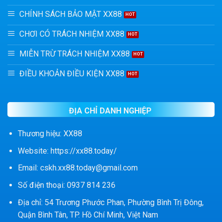
CHÍNH SÁCH BẢO MẬT XX88
CHƠI CÓ TRÁCH NHIỆM XX88
MIỄN TRỪ TRÁCH NHIỆM XX88
ĐIỀU KHOẢN ĐIỀU KIỆN XX88
ĐỊA CHỈ DANH NGHIỆP
Thương hiệu: XX88
Website: https://xx88.today/
Email:
cskh.xx88.today@gmail.com
Số điện thoại: 0937 814 236
Địa chỉ: 54 Trương Phước Phan, Phường Bình Trị Đông,
Quận Bình Tân, TP. Hồ Chí Minh, Việt Nam