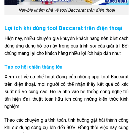
Newbie khám phá về tool Baccarat trên điện thoại
Lợi ích khi dùng tool Baccarat trên điện thoại
Hiện nay, nhiều chuyên gia khuyên khách hàng nên biết cách
dùng ứng dụng hỗ trợ này trong quá trình soi cầu giải trí. Bởi
chúng mang lại cho khách hàng nhiều lợi ích hấp dẫn như:
Tạo cơ hội chiến thắng lớn
Xem xét về cơ chế hoạt động của những app tool Baccarat
trên điện thoại, mọi người có thể nhận thấy kết quả có xác
suất nổ vô cùng cao. Đó là nhờ vào hệ thống công nghệ tối
tân hiện đại, thuật toán hữu ích cùng những kiến thức kinh
nghiệm.
Theo các chuyên gia tính toán, tình huống gặt hái thành công
khi sử dụng công cụ lên đến 90%. Đồng thời việc này cũng