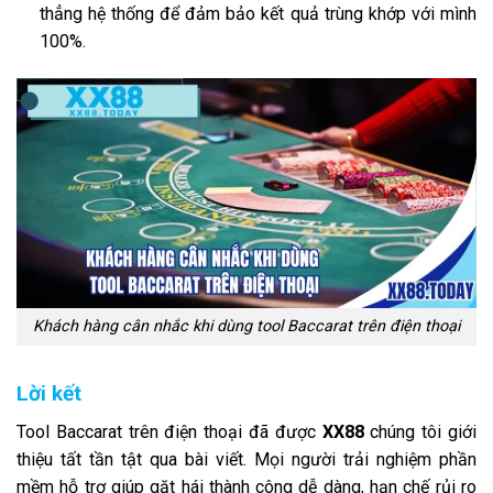
thẳng hệ thống để đảm bảo kết quả trùng khớp với mình
100%.
Khách hàng cân nhắc khi dùng tool Baccarat trên điện thoại
Lời kết
Tool Baccarat trên điện thoại đã được
XX88
chúng tôi giới
thiệu tất tần tật qua bài viết. Mọi người trải nghiệm phần
mềm hỗ trợ giúp gặt hái thành công dễ dàng, hạn chế rủi ro