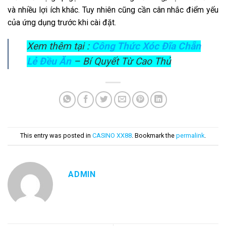
và nhiều lợi ích khác. Tuy nhiên cũng cần cân nhắc điểm yếu
của ứng dụng trước khi cài đặt.
Xem thêm tại :
Công Thức Xóc Đĩa Chẵn
Lẻ Đều Ăn
– Bí Quyết Từ Cao Thủ
This entry was posted in
CASINO XX88
. Bookmark the
permalink
.
ADMIN