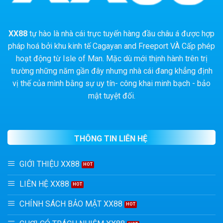
XX88
tự hào là nhà cái trực tuyến hàng đầu châu á được hợp
pháp hoá bởi khu kinh tế Cagayan and Freeport VÀ Cấp phép
hoạt động từ Isle of Man. Mặc dù mới thịnh hành trên trị
trường những năm gần đây nhưng nhà cái đang khẳng định
vị thế của mình bằng sự uy tín- công khai minh bạch - bảo
mật tuyệt đối.
THÔNG TIN LIÊN HỆ
GIỚI THIỆU XX88
LIÊN HỆ XX88
CHÍNH SÁCH BẢO MẬT XX88