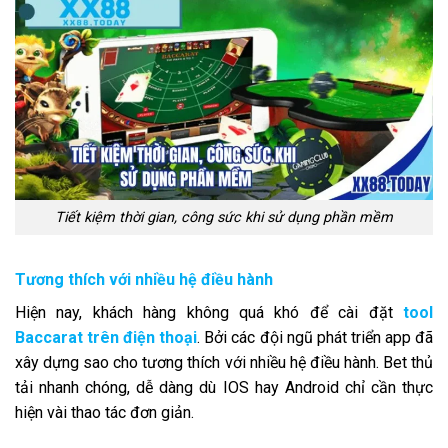
Tiết kiệm thời gian, công sức khi sử dụng phần mềm
Tương thích với nhiều hệ điều hành
Hiện nay, khách hàng không quá khó để cài đặt
tool
Baccarat trên điện thoại
. Bởi các đội ngũ phát triển app đã
xây dựng sao cho tương thích với nhiều hệ điều hành. Bet thủ
tải nhanh chóng, dễ dàng dù IOS hay Android chỉ cần thực
hiện vài thao tác đơn giản.