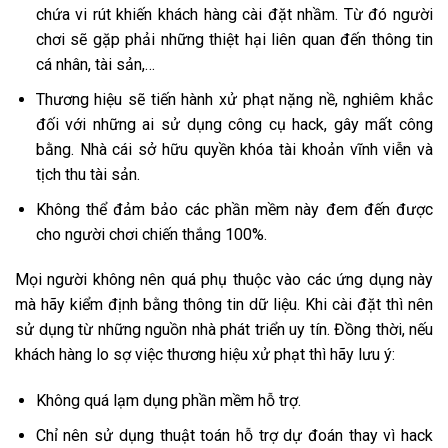
chứa vi rút khiến khách hàng cài đặt nhầm. Từ đó người
chơi sẽ gặp phải những thiệt hại liên quan đến thông tin
cá nhân, tài sản,…
Thương hiệu sẽ tiến hành xử phạt nặng nề, nghiêm khắc
đối với những ai sử dụng công cụ hack, gây mất công
bằng. Nhà cái sở hữu quyền khóa tài khoản vĩnh viễn và
tịch thu tài sản.
Không thể đảm bảo các phần mềm này đem đến được
cho người chơi chiến thắng 100%.
Mọi người không nên quá phụ thuộc vào các ứng dụng này
mà hãy kiểm định bằng thông tin dữ liệu. Khi cài đặt thì nên
sử dụng từ những nguồn nhà phát triển uy tín. Đồng thời, nếu
khách hàng lo sợ việc thương hiệu xử phạt thì hãy lưu ý:
Không quá lạm dụng phần mềm hỗ trợ.
Chỉ nên sử dụng thuật toán hỗ trợ dự đoán thay vì hack