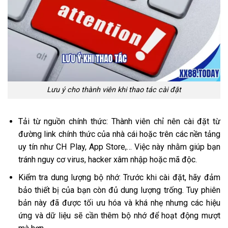
Lưu ý cho thành viên khi thao tác cài đặt
Tải từ nguồn chính thức: Thành viên chỉ nên cài đặt từ
đường link chính thức của nhà cái hoặc trên các nền tảng
uy tín như CH Play, App Store,… Việc này nhằm giúp bạn
tránh nguy cơ virus, hacker xâm nhập hoặc mã độc.
Kiểm tra dung lượng bộ nhớ: Trước khi cài đặt, hãy đảm
bảo thiết bị của bạn còn đủ dung lượng trống. Tuy phiên
bản này đã được tối ưu hóa và khá nhẹ nhưng các hiệu
ứng và dữ liệu sẽ cần thêm bộ nhớ để hoạt động mượt