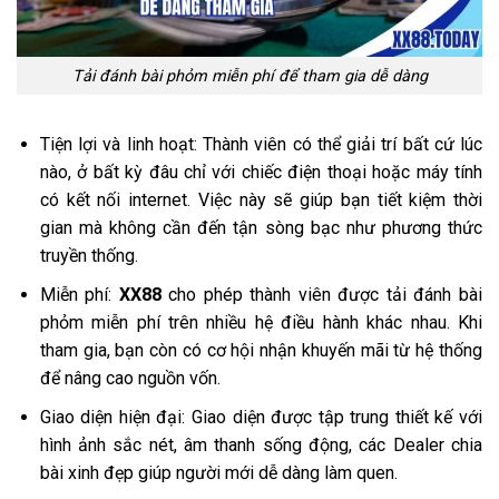
Tải đánh bài phỏm miễn phí để tham gia dễ dàng
Tiện lợi và linh hoạt: Thành viên có thể giải trí bất cứ lúc
nào, ở bất kỳ đâu chỉ với chiếc điện thoại hoặc máy tính
có kết nối internet. Việc này sẽ giúp bạn tiết kiệm thời
gian mà không cần đến tận sòng bạc như phương thức
truyền thống.
Miễn phí:
XX88
cho phép thành viên được tải đánh bài
phỏm miễn phí trên nhiều hệ điều hành khác nhau. Khi
tham gia, bạn còn có cơ hội nhận khuyến mãi từ hệ thống
để nâng cao nguồn vốn.
Giao diện hiện đại: Giao diện được tập trung thiết kế với
hình ảnh sắc nét, âm thanh sống động, các Dealer chia
bài xinh đẹp giúp người mới dễ dàng làm quen.