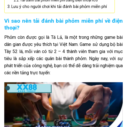
Tải đánh bài phỏm miễn phí bằng điện thoại iOS
Lưu ý cho người chơi khi tải đánh bài phỏm miễn phí
Vì sao nên tải đánh bài phỏm miễn phí về điện
thoại?
Phỏm còn được gọi là Tá Lả, là một trong những game bài
dân gian được yêu thích tại Việt Nam. Game sử dụng bộ bài
Tây 52 lá, mỗi ván có từ 2 – 4 thành viên tham gia với mục
tiêu là sắp xếp các quân bài thành phỏm. Ngày nay, với sự
phát triển của công nghệ, bạn có thể dễ dàng trải nghiệm qua
các nền tảng trực tuyến: