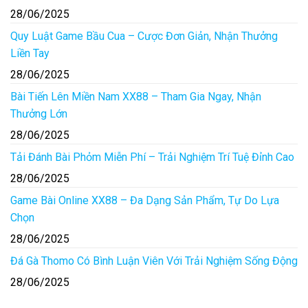
28/06/2025
Quy Luật Game Bầu Cua – Cược Đơn Giản, Nhận Thưởng
Liền Tay
28/06/2025
Bài Tiến Lên Miền Nam XX88 – Tham Gia Ngay, Nhận
Thưởng Lớn
28/06/2025
Tải Đánh Bài Phỏm Miễn Phí – Trải Nghiệm Trí Tuệ Đỉnh Cao
28/06/2025
Game Bài Online XX88 – Đa Dạng Sản Phẩm, Tự Do Lựa
Chọn
28/06/2025
Đá Gà Thomo Có Bình Luận Viên Với Trải Nghiệm Sống Động
28/06/2025