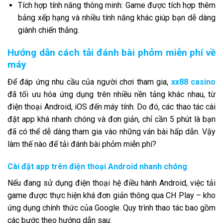
Tích hợp tính năng thông minh: Game được tích hợp thêm
bảng xếp hạng và nhiều tính năng khác giúp bạn dễ dàng
giành chiến thắng.
Hướng dẫn cách tải đánh bài phỏm miễn phí về
máy
Để đáp ứng nhu cầu của người chơi tham gia,
xx88 casino
đã tối ưu hóa ứng dụng trên nhiều nền tảng khác nhau, từ
điện thoại Android, iOS đến máy tính. Do đó, các thao tác cài
đặt app khá nhanh chóng và đơn giản, chỉ cần 5 phút là bạn
đã có thể dễ dàng tham gia vào những ván bài hấp dẫn. Vậy
làm thế nào để tải đánh bài phỏm miễn phí?
Cài đặt app trên điện thoại Android nhanh chóng
Nếu đang sử dụng điện thoại hệ điều hành Android, việc tải
game được thực hiện khá đơn giản thông qua CH Play – kho
ứng dụng chính thức của Google. Quy trình thao tác bao gồm
các bước theo hướng dẫn sau: