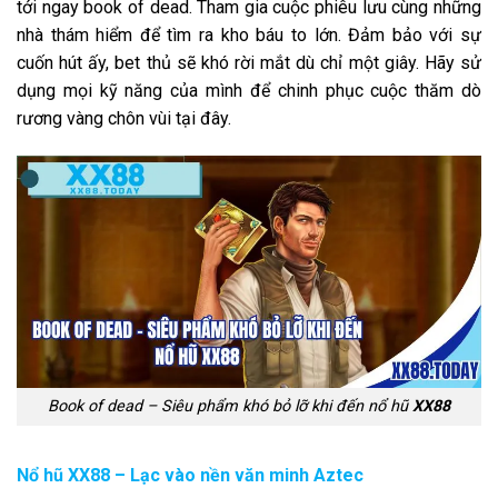
tới ngay book of dead. Tham gia cuộc phiêu lưu cùng những
nhà thám hiểm để tìm ra kho báu to lớn. Đảm bảo với sự
cuốn hút ấy, bet thủ sẽ khó rời mắt dù chỉ một giây. Hãy sử
dụng mọi kỹ năng của mình để chinh phục cuộc thăm dò
rương vàng chôn vùi tại đây.
Book of dead – Siêu phẩm khó bỏ lỡ khi đến nổ hũ
XX88
Nổ hũ XX88 – Lạc vào nền văn minh Aztec