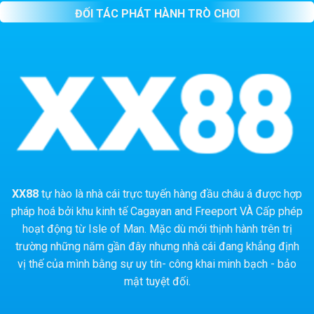
ĐỐI TÁC PHÁT HÀNH TRÒ CHƠI
XX88
tự hào là nhà cái trực tuyến hàng đầu châu á được hợp
pháp hoá bởi khu kinh tế Cagayan and Freeport VÀ Cấp phép
hoạt động từ Isle of Man. Mặc dù mới thịnh hành trên trị
trường những năm gần đây nhưng nhà cái đang khẳng định
vị thế của mình bằng sự uy tín- công khai minh bạch - bảo
mật tuyệt đối.