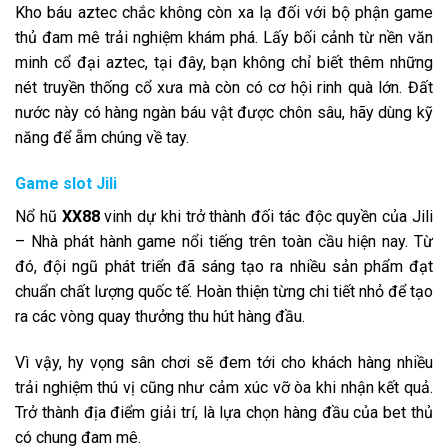
Kho báu aztec chắc không còn xa lạ đối với bộ phận game
thủ đam mê trải nghiệm khám phá. Lấy bối cảnh từ nền văn
minh cổ đại aztec, tại đây, bạn không chỉ biết thêm những
nét truyền thống cổ xưa mà còn có cơ hội rinh quà lớn. Đất
nước này có hàng ngàn báu vật được chôn sâu, hãy dùng kỹ
năng để ẵm chúng về tay.
Game slot Jili
Nổ hũ
XX88
vinh dự khi trở thành đối tác độc quyền của Jili
– Nhà phát hành game nổi tiếng trên toàn cầu hiện nay. Từ
đó, đội ngũ phát triển đã sáng tạo ra nhiều sản phẩm đạt
chuẩn chất lượng quốc tế. Hoàn thiện từng chi tiết nhỏ để tạo
ra các vòng quay thưởng thu hút hàng đầu.
Vì vậy, hy vọng sân chơi sẽ đem tới cho khách hàng nhiều
trải nghiệm thú vị cũng như cảm xúc vỡ òa khi nhận kết quả.
Trở thành địa điểm giải trí, là lựa chọn hàng đầu của bet thủ
có chung đam mê.