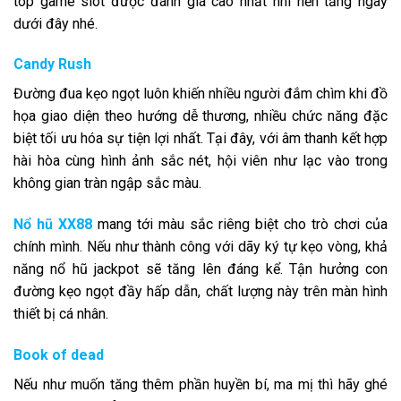
top game slot được đánh giá cao nhất nhì nền tảng ngay
dưới đây nhé.
Candy Rush
Đường đua kẹo ngọt luôn khiến nhiều người đắm chìm khi đồ
họa giao diện theo hướng dễ thương, nhiều chức năng đặc
biệt tối ưu hóa sự tiện lợi nhất. Tại đây, với âm thanh kết hợp
hài hòa cùng hình ảnh sắc nét, hội viên như lạc vào trong
không gian tràn ngập sắc màu.
Nổ hũ XX88
mang tới màu sắc riêng biệt cho trò chơi của
chính mình. Nếu như thành công với dãy ký tự kẹo vòng, khả
năng nổ hũ jackpot sẽ tăng lên đáng kể. Tận hưởng con
đường kẹo ngọt đầy hấp dẫn, chất lượng này trên màn hình
thiết bị cá nhân.
Book of dead
Nếu như muốn tăng thêm phần huyền bí, ma mị thì hãy ghé