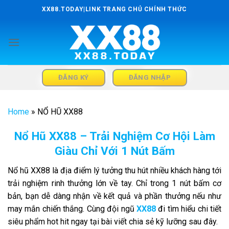
Skip
XX88.TODAY|LINK TRANG CHỦ CHÍNH THỨC
to
content
ĐĂNG KÝ
ĐĂNG NHẬP
Home
»
NỔ HŨ XX88
Nổ Hũ XX88 – Trải Nghiệm Cơ Hội Làm
Giàu Chỉ Với 1 Nút Bấm
Nổ hũ XX88 là địa điểm lý tưởng thu hút nhiều khách hàng tới
trải nghiệm rinh thưởng lớn về tay. Chỉ trong 1 nút bấm cơ
bản, bạn dễ dàng nhận về kết quả và phần thưởng nếu như
may mắn chiến thắng. Cùng đội ngũ
XX88
đi tìm hiểu chi tiết
siêu phẩm hot hit ngay tại bài viết chia sẻ kỹ lưỡng sau đây.