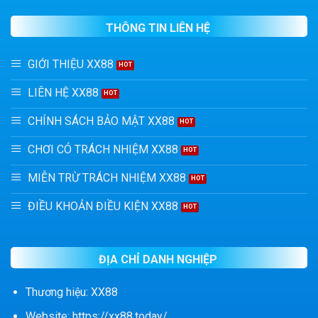
THÔNG TIN LIÊN HỆ
GIỚI THIỆU XX88
LIÊN HỆ XX88
CHÍNH SÁCH BẢO MẬT XX88
CHƠI CÓ TRÁCH NHIỆM XX88
MIỄN TRỪ TRÁCH NHIỆM XX88
ĐIỀU KHOẢN ĐIỀU KIỆN XX88
ĐỊA CHỈ DANH NGHIỆP
Thương hiệu: XX88
Website: https://xx88.today/