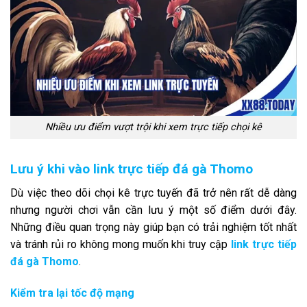
Nhiều ưu điểm vượt trội khi xem trực tiếp chọi kê
Lưu ý khi vào link trực tiếp đá gà Thomo
Dù việc theo dõi chọi kê trực tuyến đã trở nên rất dễ dàng
nhưng người chơi vẫn cần lưu ý một số điểm dưới đây.
Những điều quan trọng này giúp bạn có trải nghiệm tốt nhất
và tránh rủi ro không mong muốn khi truy cập
link trực tiếp
đá gà Thomo
.
Kiểm tra lại tốc độ mạng