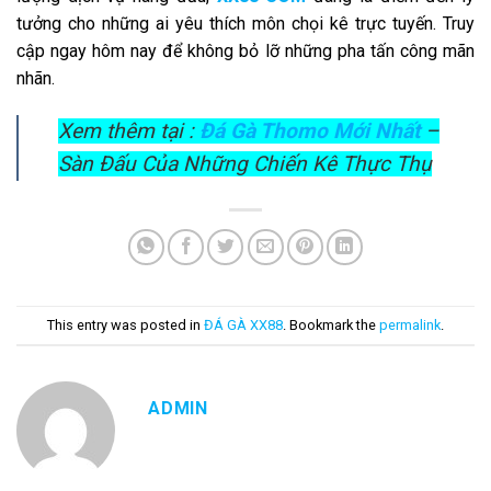
tưởng cho những ai yêu thích môn chọi kê trực tuyến. Truy
cập ngay hôm nay để không bỏ lỡ những pha tấn công mãn
nhãn.
Xem thêm tại :
Đá Gà Thomo Mới Nhất
–
Sàn Đấu Của Những Chiến Kê Thực Thụ
This entry was posted in
ĐÁ GÀ XX88
. Bookmark the
permalink
.
ADMIN