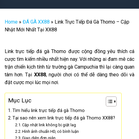
Home
»
ĐÁ GÀ XX88
»
Link Trực Tiếp Đá Gà Thomo – Cập
Nhật Mới Nhất Tại XX88
Link trực tiếp đá gà Thomo được cộng đồng yêu thích cá
cược tìm kiếm nhiều nhất hiện nay. Với những ai đam mê các
trận chiến kịch tính từ trường gà Campuchia thì lại càng quan
tâm hơn. Tại
XX88
, người chơi có thể dễ dàng theo dõi và
đặt cược mọi lúc mọi nơi.
Mục Lục
Tìm hiểu link trực tiếp đá gà Thomo
Tại sao nên xem link trực tiếp đá gà Thomo XX88?
Cập nhật link không bị giật lag
Hình ảnh chuẩn HD, có bình luận
Giao diện đơn giản