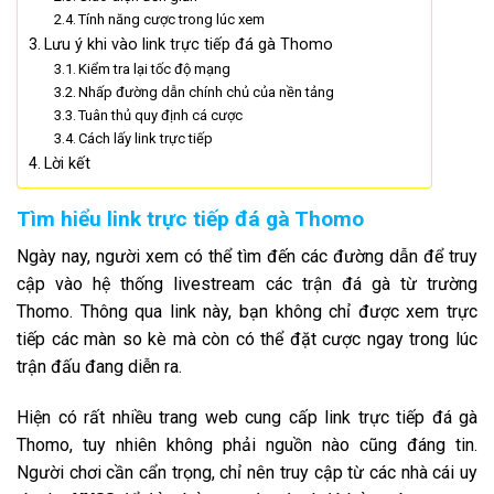
Tính năng cược trong lúc xem
Lưu ý khi vào link trực tiếp đá gà Thomo
Kiểm tra lại tốc độ mạng
Nhấp đường dẫn chính chủ của nền tảng
Tuân thủ quy định cá cược
Cách lấy link trực tiếp
Lời kết
Tìm hiểu link trực tiếp đá gà Thomo
Ngày nay, người xem có thể tìm đến các đường dẫn để truy
cập vào hệ thống livestream các trận đá gà từ trường
Thomo. Thông qua link này, bạn không chỉ được xem trực
tiếp các màn so kè mà còn có thể đặt cược ngay trong lúc
trận đấu đang diễn ra.
Hiện có rất nhiều trang web cung cấp link trực tiếp đá gà
Thomo, tuy nhiên không phải nguồn nào cũng đáng tin.
Người chơi cần cẩn trọng, chỉ nên truy cập từ các nhà cái uy