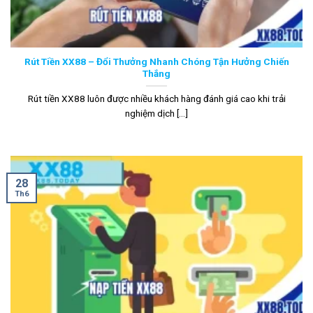
Rút Tiền XX88 – Đổi Thưởng Nhanh Chóng Tận Hưởng Chiến
Thắng
Rút tiền XX88 luôn được nhiều khách hàng đánh giá cao khi trải
nghiệm dịch [...]
28
Th6