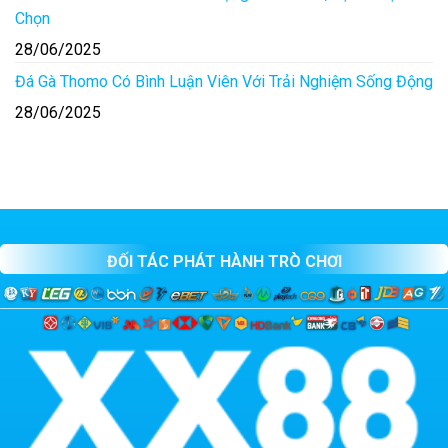
Chọn
28/06/2025
Đá Gà Thomo Có Bình Luận Viên Với Trải Nghiệm Sống Động
28/06/2025
ĐỐI TÁC PHÁT HÀNH TRÒ CHƠI