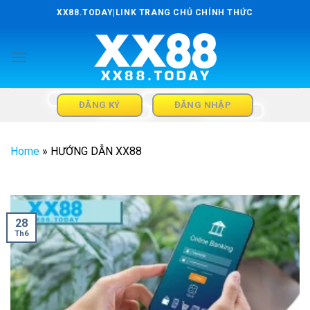
Skip
XX88.TODAY|LINK TRANG CHỦ CHÍNH THỨC
to
content
ĐĂNG KÝ
ĐĂNG NHẬP
Home
»
HƯỚNG DẪN XX88
28
Th6