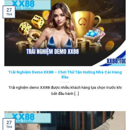
27
Th6
Trải Nghiệm Demo XX88 – Chơi Thử Tận Hưởng Nhà Cái Hàng
Đầu
Trải nghiệm demo XX88 được nhiều khách hàng lựa chọn trước khi
bắt đầu hành [...]
27
Th6