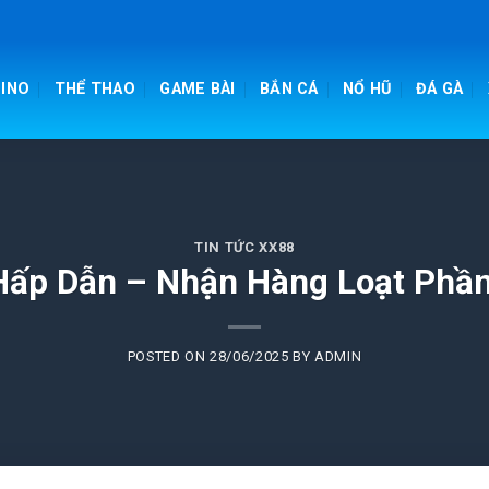
INO
THỂ THAO
GAME BÀI
BẮN CÁ
NỔ HŨ
ĐÁ GÀ
TIN TỨC XX88
Hấp Dẫn – Nhận Hàng Loạt Phần
POSTED ON
28/06/2025
BY
ADMIN