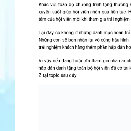
Khác với toàn bộ chương trình tặng thưởng 
xuyên suốt giúp hội viên nhận quà liên tục. 
tâm của hội viên mỗi khi tham gia trải nghiệm
Tại đây có không ít những danh mục hoàn trả
Những con số bạn nhận lại vô cùng hậu hĩnh,
trải nghiệm khách hàng thêm phần hấp dẫn hơ
Vì vậy nếu đang hoặc đã tham gia nhà cái chú
hấp dẫn dành tặng toàn bộ hội viên đã có tài k
Z tại topic sau đây.