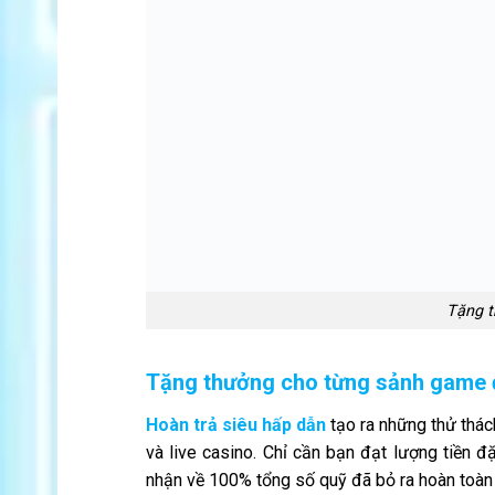
Tặng t
Tặng thưởng cho từng sảnh game 
Hoàn trả siêu hấp dẫn
tạo ra những thử thách
và live casino. Chỉ cần bạn đạt lượng tiền 
nhận về 100% tổng số quỹ đã bỏ ra hoàn toàn c