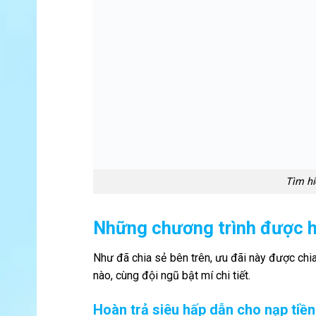
Tìm hi
Những chương trình được h
Như đã chia sẻ bên trên, ưu đãi này được chi
nào, cùng đội ngũ bật mí chi tiết.
Hoàn trả siêu hấp dẫn cho nạp tiền