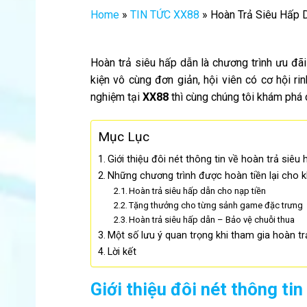
Home
»
TIN TỨC XX88
»
Hoàn Trả Siêu Hấp 
Hoàn trả siêu hấp dẫn là chương trình ưu đãi
kiện vô cùng đơn giản, hội viên có cơ hội ri
nghiệm tại
XX88
thì cùng chúng tôi khám phá ch
Mục Lục
Giới thiệu đôi nét thông tin về hoàn trả siêu
Những chương trình được hoàn tiền lại cho 
Hoàn trả siêu hấp dẫn cho nạp tiền
Tặng thưởng cho từng sảnh game đặc trưng
Hoàn trả siêu hấp dẫn – Bảo vệ chuỗi thua
Một số lưu ý quan trọng khi tham gia hoàn tr
Lời kết
Giới thiệu đôi nét thông tin