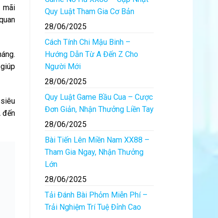
n mãi
Quy Luật Tham Gia Cơ Bản
 quan
28/06/2025
Cách Tính Chi Mậu Binh –
háng.
Hướng Dẫn Từ A Đến Z Cho
 giúp
Người Mới
28/06/2025
Quy Luật Game Bầu Cua – Cược
 siêu
Đơn Giản, Nhận Thưởng Liền Tay
A đến
28/06/2025
Bài Tiến Lên Miền Nam XX88 –
Tham Gia Ngay, Nhận Thưởng
Lớn
28/06/2025
Tải Đánh Bài Phỏm Miễn Phí –
Trải Nghiệm Trí Tuệ Đỉnh Cao