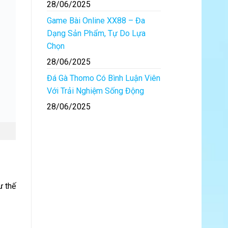
28/06/2025
Game Bài Online XX88 – Đa
Dạng Sản Phẩm, Tự Do Lựa
Chọn
28/06/2025
Đá Gà Thomo Có Bình Luận Viên
Với Trải Nghiệm Sống Động
28/06/2025
ư thế