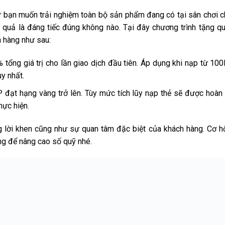
hư bạn muốn trải nghiệm toàn bộ sản phẩm đang có tại sân chơi 
hì quả là đáng tiếc đúng không nào. Tại đây chương trình tặng q
h hàng như sau:
tổng giá trị cho lần giao dịch đầu tiên. Áp dụng khi nạp từ 100
uy nhất.
 đạt hạng vàng trở lên. Tùy mức tích lũy nạp thẻ sẽ được hoàn
hực hiện.
g lời khen cũng như sự quan tâm đặc biệt của khách hàng. Cơ h
ng để nâng cao số quỹ nhé.