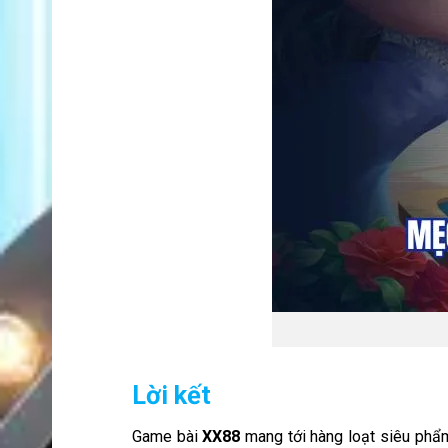
Lời kết
Game bài
XX88
mang tới hàng loạt siêu phẩm 