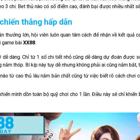
eo 3 chi. Bet thủ nào có số điểm cao, đánh bại được nhiều nhất s
chiến thắng hấp dẫn
phần thưởng lớn, hội viên luôn quan tâm cách để nhận về kết quả 
ại game bài
XX88
:
lý dễ dàng. Chỉ từ 1 số chi tiết nhỏ cũng dễ dàng dự đoán được s
 nắm thóp. Bí kíp này tuy dễ nhưng không phải ai cũng nắm bắt, 
 nào từ cao thủ lâu năm bản chất cũng từ việc biết rõ cách chơi
khiến mình dồn toàn bộ quỹ chơi cho 1 lần. Điều này sẽ chỉ khiế