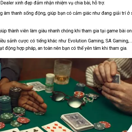
ealer xinh đẹp đảm nhận nhiệm vụ chia bài, hỗ trợ.
ng âm thanh sống động, giúp bạn có cảm giác như đang giải trí ở
giúp thành viên làm giàu nhanh chóng khi tham gia tại game bài onl
hiều sảnh cược có tiếng khác như Evolution Gaming, SA Gaming,
ạt động hợp pháp, an toàn nên bạn có thể yên tâm khi tham gia.