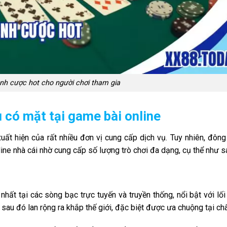
nh cược hot cho người chơi tham gia
 có mặt tại game bài online
ất hiện của rất nhiều đơn vị cung cấp dịch vụ. Tuy nhiên, đôn
online nhà cái nhờ cung cấp số lượng trò chơi đa dạng, cụ thể như s
nhất tại các sòng bạc trực tuyến và truyền thống, nổi bật với lối
au đó lan rộng ra khắp thế giới, đặc biệt được ưa chuộng tại châ