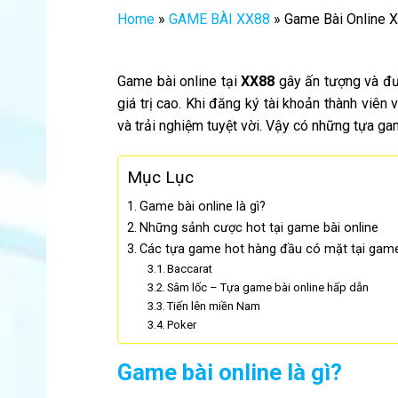
Home
»
GAME BÀI XX88
»
Game Bài Online 
Game bài online tại
XX88
gây ấn tượng và đư
giá trị cao. Khi đăng ký tài khoản thành viên 
và trải nghiệm tuyệt vời. Vậy có những tựa g
Mục Lục
Game bài online là gì?
Những sảnh cược hot tại game bài online
Các tựa game hot hàng đầu có mặt tại game
Baccarat
Sâm lốc – Tựa game bài online hấp dẫn
Tiến lên miền Nam
Poker
Game bài online là gì?