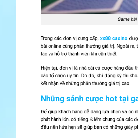
Game bài o
Trong các đơn vị cung cấp,
xx88 casino
được
bài online cùng phần thưởng giá trị. Ngoài ra
tác và hỗ trợ thành viên khi cần thiết.
Hiện tại, đơn vị là nhà cái cá cược hàng đầu 
các tổ chức uy tín. Do đó, khi đăng ký tài kh
kết nhận về những phần thưởng giá trị cao.
Những sảnh cược hot tại g
Để giúp khách hàng dễ dàng lựa chọn và có nh
phát hành lớn, có tiếng. Điểm chung của các 
đầu nên hứa hẹn sẽ giúp bạn có những giây phút