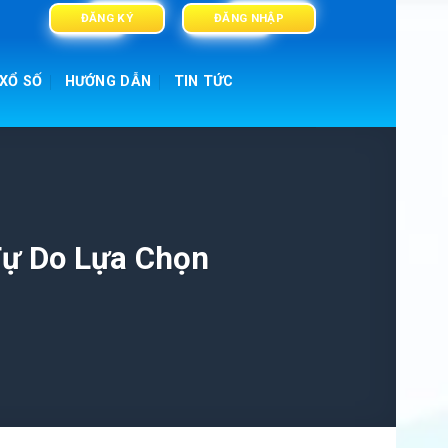
ĐĂNG KÝ
ĐĂNG NHẬP
XỔ SỐ
HƯỚNG DẪN
TIN TỨC
Tự Do Lựa Chọn