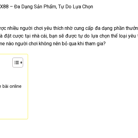
XX88 – Đa Dạng Sản Phẩm, Tự Do Lựa Chọn
ợc nhiều người chơi yêu thích nhờ cung cấp đa dạng phần thưở
và đặt cược tại nhà cái, bạn sẽ được tự do lựa chọn thể loại yêu 
ame nào người chơi không nên bỏ qua khi tham gia?
 bài online