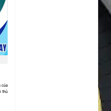
h của
i thủ