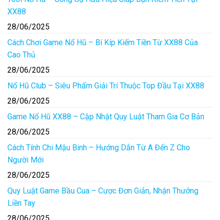
XX88
28/06/2025
Cách Chơi Game Nổ Hũ – Bí Kíp Kiếm Tiền Từ XX88 Của
Cao Thủ
28/06/2025
Nổ Hũ Club – Siêu Phẩm Giải Trí Thuộc Top Đầu Tại XX88
28/06/2025
Game Nổ Hũ XX88 – Cập Nhật Quy Luật Tham Gia Cơ Bản
28/06/2025
Cách Tính Chi Mậu Binh – Hướng Dẫn Từ A Đến Z Cho
Người Mới
28/06/2025
Quy Luật Game Bầu Cua – Cược Đơn Giản, Nhận Thưởng
Liền Tay
28/06/2025