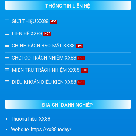
THÔNG TIN LIÊN HỆ
GIỚI THIỆU XX88
LIÊN HỆ XX88
CHÍNH SÁCH BẢO MẬT XX88
CHƠI CÓ TRÁCH NHIỆM XX88
MIỄN TRỪ TRÁCH NHIỆM XX88
ĐIỀU KHOẢN ĐIỀU KIỆN XX88
ĐỊA CHỈ DANH NGHIỆP
Thương hiệu: XX88
Website: https://xx88.today/