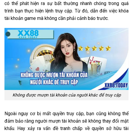
có thể phát hiện ra sự bất thường nhanh chóng trong quá
trình bạn thực hiện lệnh truy cập. Từ đó, dẫn đến việc khóa
tài khoản game mà không cần phải cảnh báo trước.
Không được mượn tài khoản của người khác để truy cập
Ngoài nguy cơ bị mất quyền truy cập, bạn cũng không thể
đảm bảo rằng người mượn tài khoản sẽ không thay đổi mật
khẩu. Hay xảy ra vấn đề tranh chấp về quyền sở hữu tài