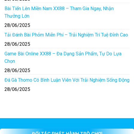
Bài Tiến Lên Miền Nam XX88 – Tham Gia Ngay, Nhận
Thưởng Lớn
28/06/2025
Tải Đánh Bài Phỏm Miễn Phí – Trải Nghiệm Trí Tuệ Đỉnh Cao
28/06/2025
Game Bài Online XX88 – Đa Dạng Sản Phẩm, Tự Do Lựa
Chọn
28/06/2025
Đá Gà Thomo Có Bình Luận Viên Với Trải Nghiệm Sống Động
28/06/2025
ĐỐI TÁC PHÁT HÀNH TRÒ CHƠI