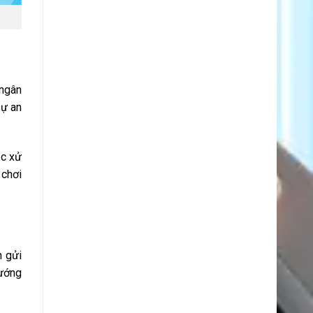
 ngân
sự an
ặc xử
 chơi
n gửi
hướng