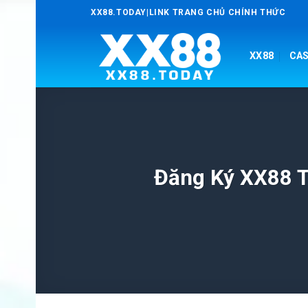
Skip
XX88.TODAY|LINK TRANG CHỦ CHÍNH THỨC
to
content
XX88
CAS
Đăng Ký XX88 T