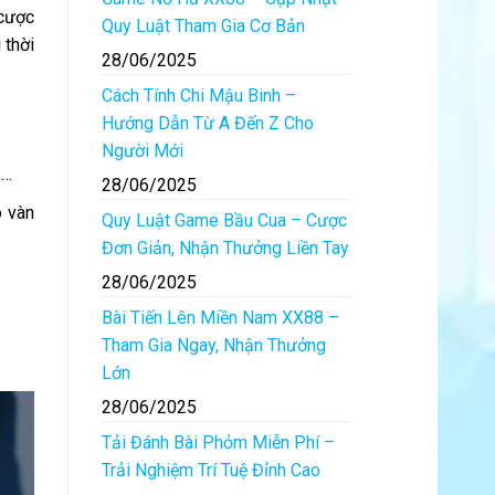
 cược
Quy Luật Tham Gia Cơ Bản
 thời
28/06/2025
Cách Tính Chi Mậu Binh –
Hướng Dẫn Từ A Đến Z Cho
Người Mới
,…
28/06/2025
ô vàn
Quy Luật Game Bầu Cua – Cược
Đơn Giản, Nhận Thưởng Liền Tay
28/06/2025
Bài Tiến Lên Miền Nam XX88 –
Tham Gia Ngay, Nhận Thưởng
Lớn
28/06/2025
Tải Đánh Bài Phỏm Miễn Phí –
Trải Nghiệm Trí Tuệ Đỉnh Cao