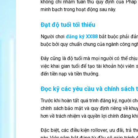
không chỉ nhằm tuân thủ quy định của Pháp
minh bạch trong hoạt động sau này.
Đạt độ tuổi tối thiểu
Người chơi
đăng ký XX88
bắt buộc phải đảm 
buộc bởi quy chuẩn chung của ngành công nghi
Đây cũng là độ tuổi mà mọi người có thể chịu
việc khai gian tuổi để tạo tài khoản hội viên
đến tiền nạp và tiền thưởng.
Đọc kỹ các yêu cầu và chính sách 
Trước khi hoàn tất quá trình đăng ký, người c
chính sách bảo mật và quy định riêng về kh
hơn về trách nhiệm và quyền lợi chính đáng khi
Đặc biệt, các điều kiện rollover, ưu đãi, trả
này. Việc nắm bắt đúng từ đầu sẽ giúp tránh 