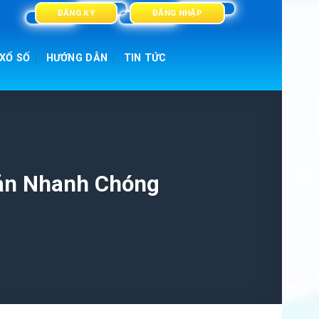
ĐĂNG KÝ
ĐĂNG NHẬP
XỔ SỐ
HƯỚNG DẪN
TIN TỨC
ản Nhanh Chóng