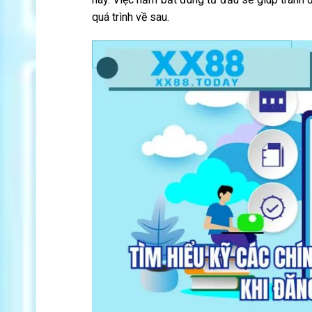
quá trình về sau.