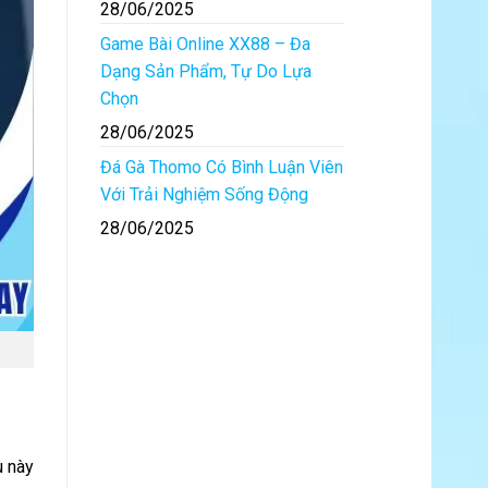
28/06/2025
Game Bài Online XX88 – Đa
Dạng Sản Phẩm, Tự Do Lựa
Chọn
28/06/2025
Đá Gà Thomo Có Bình Luận Viên
Với Trải Nghiệm Sống Động
28/06/2025
u này