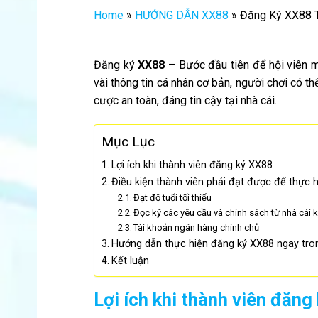
Home
»
HƯỚNG DẪN XX88
»
Đăng Ký XX88 T
Đăng ký
XX88
– Bước đầu tiên để hội viên mở
vài thông tin cá nhân cơ bản, người chơi có th
cược an toàn, đáng tin cậy tại nhà cái.
Mục Lục
Lợi ích khi thành viên đăng ký XX88
Điều kiện thành viên phải đạt được để thực 
Đạt độ tuổi tối thiểu
Đọc kỹ các yêu cầu và chính sách từ nhà cái 
Tài khoản ngân hàng chính chủ
Hướng dẫn thực hiện đăng ký XX88 ngay tro
Kết luận
Lợi ích khi thành viên đăng