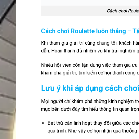
Cách chơi Roule
Cách chơi Roulette luôn thắng – T
Khi tham gia giải trí cùng chúng tôi, khách 
dẫn. Hoàn thành đủ nhiệm vụ khi trải nghiệm 
Nhiều hội viên còn tận dụng việc tham gia ưu
khám phá giải trí, tìm kiếm cơ hội thành công
Lưu ý khi áp dụng cách chơ
Mọi người chỉ khám phá những kinh nghiệm tr
mục bên dưới đây tìm hiểu thông tin quan trọn
Bet thủ cần linh hoạt thay đổi giữa các c
quá trình. Như vậy cơ hội nhận quà thưởng 