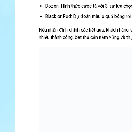
Dozen: Hình thức cược tá với 3 sự lựa chọn
Black or Red: Dự đoán màu ô quả bóng rơi 
Nếu nhận định chính xác kết quả, khách hàng s
nhiều thành công, bet thủ cần nắm vững và thự