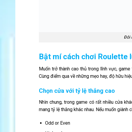
Đôi 
Bật mí cách chơi Roulette 
Muốn trở thành cao thủ trong lĩnh vực, game 
Cùng điểm qua về những mẹo hay, độ hữu hiệ
Chọn cửa với tỷ lệ thắng cao
Nhìn chung, trong game có rất nhiều cửa khác
mang tỷ lệ thắng khác nhau. Nếu muốn giành c
Odd or Even