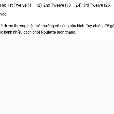
 là: 1st Twelve (1 – 12), 2nd Twelve (13 – 24), 3rd Twelve (25 –
vào.
ẽ được thương hiệu trả thưởng vô cùng hậu hĩnh. Tuy nhiên, để gặ
c hành nhiều cách chơi Roulette luôn thắng.