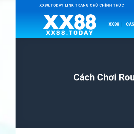
Skip
XX88.TODAY|LINK TRANG CHỦ CHÍNH THỨC
to
content
XX88
CAS
Cách Chơi Rou