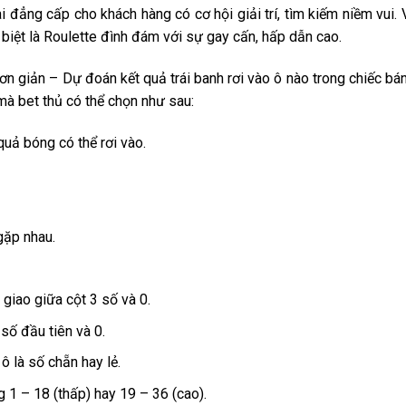
đẳng cấp cho khách hàng có cơ hội giải trí, tìm kiếm niềm vui. 
 biệt là Roulette đình đám với sự gay cấn, hấp dẫn cao.
 giản – Dự đoán kết quả trái banh rơi vào ô nào trong chiếc bá
à bet thủ có thể chọn như sau:
uả bóng có thể rơi vào.
gặp nhau.
 giao giữa cột 3 số và 0.
số đầu tiên và 0.
 là số chẵn hay lẻ.
 1 – 18 (thấp) hay 19 – 36 (cao).