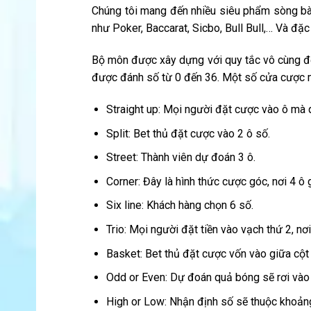
Chúng tôi mang đến nhiều siêu phẩm sòng bài 
như Poker, Baccarat, Sicbo, Bull Bull,… Và đặc
Bộ môn được xây dựng với quy tắc vô cùng đơn
được đánh số từ 0 đến 36. Một số cửa cược m
Straight up: Mọi người đặt cược vào ô mà q
Split: Bet thủ đặt cược vào 2 ô số.
Street: Thành viên dự đoán 3 ô.
Corner: Đây là hình thức cược góc, nơi 4 ô 
Six line: Khách hàng chọn 6 số.
Trio: Mọi người đặt tiền vào vạch thứ 2, nơi
Basket: Bet thủ đặt cược vốn vào giữa cột 
Odd or Even: Dự đoán quả bóng sẽ rơi vào ô
High or Low: Nhận định số sẽ thuộc khoảng