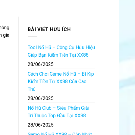
không
BÀI VIẾT HỮU ÍCH
n gia
Tool Nổ Hũ – Công Cụ Hữu Hiệu
Giúp Bạn Kiếm Tiền Tại XX88
28/06/2025
Cách Chơi Game Nổ Hũ – Bí Kíp
Kiếm Tiền Từ XX88 Của Cao
Thủ
28/06/2025
Nổ Hũ Club – Siêu Phẩm Giải
Trí Thuộc Top Đầu Tại XX88
28/06/2025
Game Nổ Hũ XX88 – Cập Nhật