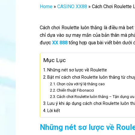
Home
»
CASINO XX88
»
Cách Chơi Roulette
Cách chơi Roulette luôn thắng là điều mà bet
chỉ dựa vào sự may mắn của bản thân mà phải
được
XX 888
tổng hợp qua bài viết bên dưới 
Mục Lục
Những nét sơ lược về Roulette
Bật mí cách chơi Roulette luôn thắng từ chu
Chọn cửa với tỷ lệ thắng cao
Chiến thuật Fibonacci
Cách chơi Roulette luôn thắng – Tận dụng ưu
Lưu ý khi áp dụng cách chơi Roulette luôn t
Lời kết
Những nét sơ lược về Roul