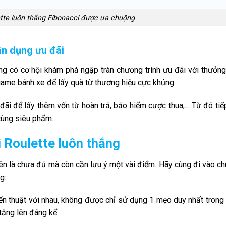
tte luôn thắng Fibonacci được ưa chuộng
ận dụng ưu đãi
hàng có cơ hội khám phá ngập tràn chương trình ưu đãi với thưởn
game bánh xe để lấy quà từ thương hiệu cực khủng.
 đãi để lấy thêm vốn từ hoàn trả, bảo hiểm cược thua,… Từ đó tiế
 cùng siêu phẩm.
i Roulette luôn thắng
ên là chưa đủ mà còn cần lưu ý một vài điểm. Hãy cùng đi vào c
g:
hiến thuật với nhau, không được chỉ sử dụng 1 mẹo duy nhất trong
tăng lên đáng kể.