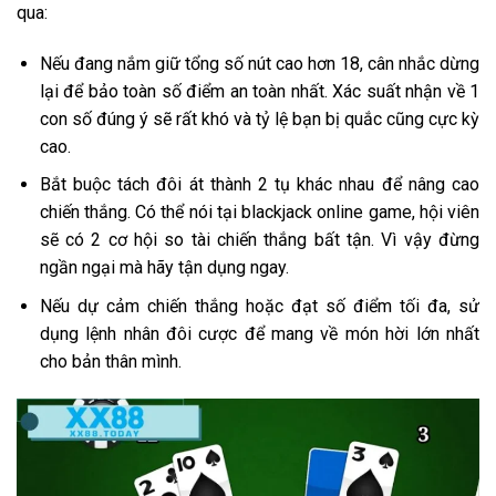
qua:
Nếu đang nắm giữ tổng số nút cao hơn 18, cân nhắc dừng
lại để bảo toàn số điểm an toàn nhất. Xác suất nhận về 1
con số đúng ý sẽ rất khó và tỷ lệ bạn bị quắc cũng cực kỳ
cao.
Bắt buộc tách đôi át thành 2 tụ khác nhau để nâng cao
chiến thắng. Có thể nói tại blackjack online game, hội viên
sẽ có 2 cơ hội so tài chiến thắng bất tận. Vì vậy đừng
ngần ngại mà hãy tận dụng ngay.
Nếu dự cảm chiến thắng hoặc đạt số điểm tối đa, sử
dụng lệnh nhân đôi cược để mang về món hời lớn nhất
cho bản thân mình.