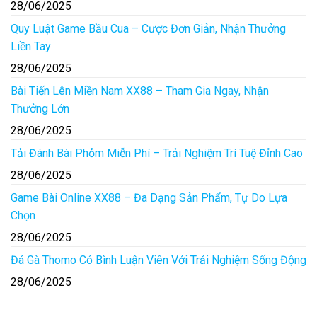
28/06/2025
Quy Luật Game Bầu Cua – Cược Đơn Giản, Nhận Thưởng
Liền Tay
28/06/2025
Bài Tiến Lên Miền Nam XX88 – Tham Gia Ngay, Nhận
Thưởng Lớn
28/06/2025
Tải Đánh Bài Phỏm Miễn Phí – Trải Nghiệm Trí Tuệ Đỉnh Cao
28/06/2025
Game Bài Online XX88 – Đa Dạng Sản Phẩm, Tự Do Lựa
Chọn
28/06/2025
Đá Gà Thomo Có Bình Luận Viên Với Trải Nghiệm Sống Động
28/06/2025