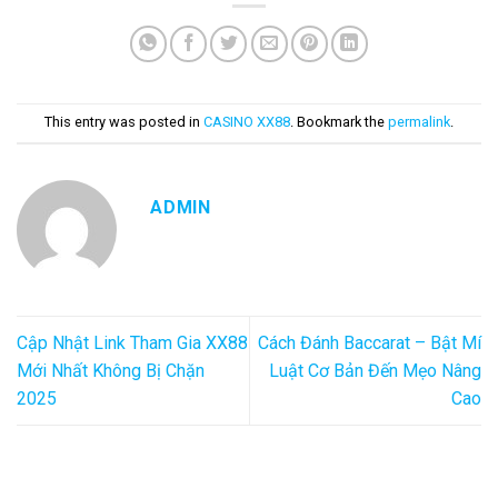
This entry was posted in
CASINO XX88
. Bookmark the
permalink
.
ADMIN
Cập Nhật Link Tham Gia XX88
Cách Đánh Baccarat – Bật Mí
Mới Nhất Không Bị Chặn
Luật Cơ Bản Đến Mẹo Nâng
2025
Cao