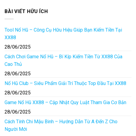
BÀI VIẾT HỮU ÍCH
Tool Nổ Hũ – Công Cụ Hữu Hiệu Giúp Bạn Kiếm Tiền Tại
XX88
28/06/2025
Cách Chơi Game Nổ Hũ – Bí Kíp Kiếm Tiền Từ XX88 Của
Cao Thủ
28/06/2025
Nổ Hũ Club – Siêu Phẩm Giải Trí Thuộc Top Đầu Tại XX88
28/06/2025
Game Nổ Hũ XX88 – Cập Nhật Quy Luật Tham Gia Cơ Bản
28/06/2025
Cách Tính Chi Mậu Binh – Hướng Dẫn Từ A Đến Z Cho
Người Mới