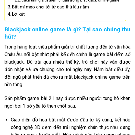
Cách tính giá trị điểm chuẩn trong blackjack online game
Bật mí mẹo chơi tới từ cao thủ lâu năm
Lời kết
Blackjack online game là gì? Tại sao chúng thu
hút?
Trong hàng loạt siêu phẩm giải trí chất lượng đến từ văn hóa
Châu Âu, nổi bật nhất phải kể đến chính là game bài đếm số
blackjack. Dù trải qua nhiều thế kỷ, trò chơi này vẫn được
đón nhận và ưa chuộng cho tới ngày nay. Nắm bắt điều ấy,
đội ngũ phát triển đã cho ra mắt blackjack online game trên
nền tảng.
Sản phẩm game bài 21 này được nhiều người tung hô khen
ngợi bởi 1 số yếu tố then chốt sau:
Giao diện đồ họa bắt mắt được đầu tư kỹ càng, kết hợp
công nghệ 3D đem đến trải nghiệm chân thực như đang
hiện ra ngay trước mắt. Hòa mình vào bàn game phong