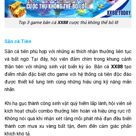
Top 3 game bắn cá
XX88
cược thủ không thể bỏ lỡ
Săn cá Tiên
Săn cá tiên phù hợp với những ai thích nhận thưởng liên tục
và bất ngờ. Tại đây, hội viên đắm chìm trong khung cảnh
thần tiên với những sinh vật biển kỳ ảo. Bắn cá
XX88
tạo
điểm nhấn đặc biệt cho game với hệ thống cá tiên độc đáo
được thiết kế lung linh cùng những hiệu ứng kỹ năng mãn
nhãn.
Khi hạ gục thành công sinh vật quý hiếm lấp lánh, hội viên sẽ
kích hoạt chuỗi combo thưởng liên hoàn và hiệu ứng rực rỡ.
Không nói quá khi nhận xét rằng mỗi phát nhả đạn đều biến
thành cơn mưa xu vàng bất tận, đem đến cảm giác phấn
khích khó tả.