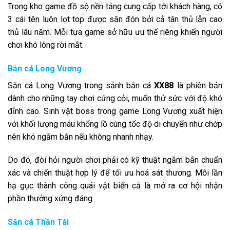
Trong kho game đồ sộ nền tảng cung cấp tới khách hàng, có
3 cái tên luôn lọt top được săn đón bởi cả tân thủ lẫn cao
thủ lâu năm. Mỗi tựa game sở hữu ưu thế riêng khiến người
chơi khó lòng rời mắt.
Bắn cá Long Vương
Săn cá Long Vương trong sảnh bắn cá
XX88
là phiên bản
dành cho những tay chơi cứng cỏi, muốn thử sức với độ khó
đỉnh cao. Sinh vật boss trong game Long Vương xuất hiện
với khối lượng máu khổng lồ cùng tốc độ di chuyển như chớp
nên khó ngắm bắn nếu không nhanh nhạy.
Do đó, đòi hỏi người chơi phải có kỹ thuật ngắm bắn chuẩn
xác và chiến thuật hợp lý để tối ưu hoá sát thương. Mỗi lần
hạ gục thành công quái vật biển cả là mở ra cơ hội nhận
phần thưởng xứng đáng.
Săn cá Thần Tài