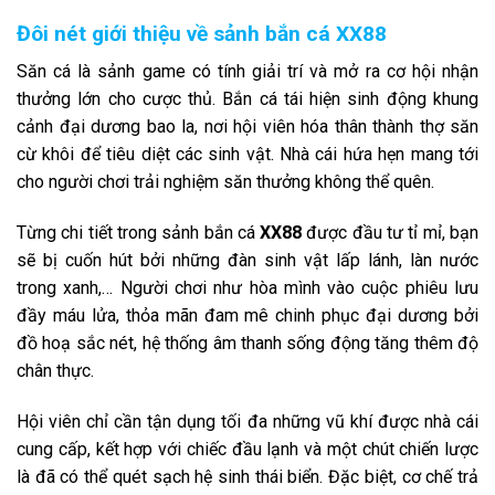
Đôi nét giới thiệu về sảnh bắn cá XX88
Săn cá là sảnh game có tính giải trí và mở ra cơ hội nhận
thưởng lớn cho cược thủ. Bắn cá tái hiện sinh động khung
cảnh đại dương bao la, nơi hội viên hóa thân thành thợ săn
cừ khôi để tiêu diệt các sinh vật. Nhà cái hứa hẹn mang tới
cho người chơi trải nghiệm săn thưởng không thể quên.
Từng chi tiết trong sảnh bắn cá
XX88
được đầu tư tỉ mỉ, bạn
sẽ bị cuốn hút bởi những đàn sinh vật lấp lánh, làn nước
trong xanh,… Người chơi như hòa mình vào cuộc phiêu lưu
đầy máu lửa, thỏa mãn đam mê chinh phục đại dương bởi
đồ hoạ sắc nét, hệ thống âm thanh sống động tăng thêm độ
chân thực.
Hội viên chỉ cần tận dụng tối đa những vũ khí được nhà cái
cung cấp, kết hợp với chiếc đầu lạnh và một chút chiến lược
là đã có thể quét sạch hệ sinh thái biển. Đặc biệt, cơ chế trả