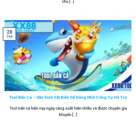
chu [...]
28
Th6
Tool Bắn Cá – Săn Sinh Vật Biển Dễ Dàng Nhờ Công Cụ Hỗ Trợ
Tool bắn cá hiện nay ngày càng xuất hiện nhiều và được chuyên gia
khuyên [...]