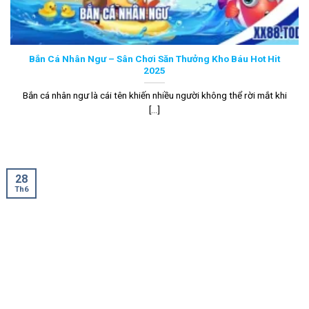
Bắn Cá Nhân Ngư – Sân Chơi Săn Thưởng Kho Báu Hot Hit
2025
Bắn cá nhân ngư là cái tên khiến nhiều người không thể rời mắt khi
[...]
28
Th6