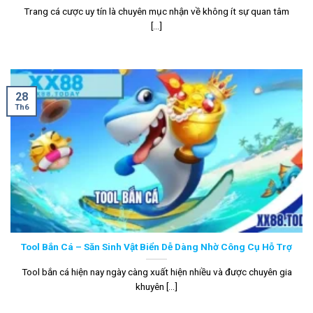
Trang cá cược uy tín là chuyên mục nhận về không ít sự quan tâm
[...]
28
Th6
Tool Bắn Cá – Săn Sinh Vật Biển Dễ Dàng Nhờ Công Cụ Hỗ Trợ
Tool bắn cá hiện nay ngày càng xuất hiện nhiều và được chuyên gia
khuyên [...]