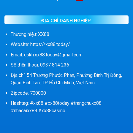
ĐỊA CHỈ DANH NGHIỆP
Thương hiệu: XX88
Website: https://xx88.today/
Email:
cskh.xx88.today@gmail.com
Số điện thoại: 0937 814 236
Địa chỉ: 54 Trương Phước Phan, Phường Bình Trị Đông,
Quận Bình Tân, TP. Hồ Chí Minh, Việt Nam
Zipcode: 700000
Hashtag: #xx88 #xx88today #trangchuxx88
#nhacaixx88 #xx88casino