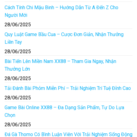
Cách Tính Chi Mậu Binh – Hướng Dẫn Từ A Đến Z Cho
Người Mới
28/06/2025
Quy Luật Game Bầu Cua – Cược Đơn Giản, Nhận Thưởng
Liền Tay
28/06/2025
Bài Tiến Lên Miền Nam XX88 – Tham Gia Ngay, Nhận
Thưởng Lớn
28/06/2025
Tải Đánh Bài Phỏm Miễn Phí – Trải Nghiệm Trí Tuệ Đỉnh Cao
28/06/2025
Game Bài Online XX88 – Đa Dạng Sản Phẩm, Tự Do Lựa
Chọn
28/06/2025
Đá Gà Thomo Có Bình Luận Viên Với Trải Nghiệm Sống Động