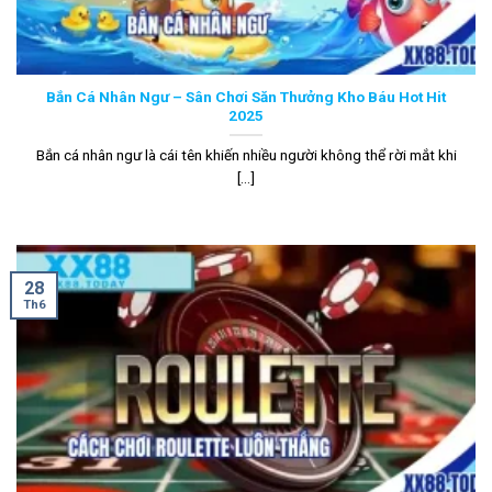
Bắn Cá Nhân Ngư – Sân Chơi Săn Thưởng Kho Báu Hot Hit
2025
Bắn cá nhân ngư là cái tên khiến nhiều người không thể rời mắt khi
[...]
28
Th6